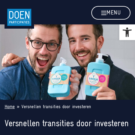
Versnellen transities door investe
MENU
Toolb
Home
»
Versnellen transities door investeren
Versnellen transities door investeren