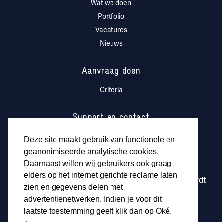
Wat we doen
Portfolio
Vacatures
Nieuws
Aanvraag doen
Criteria
Support en contact
Contact
Deze site maakt gebruik van functionele en
Logo DOEN Participaties
geanonimiseerde analytische cookies.
Daarnaast willen wij gebruikers ook graag
elders op het internet gerichte reclame laten
DOEN Participaties is volledig eigendom van en wordt
zien en gegevens delen met
gemanaged door
Stichting DOEN
advertentienetwerken. Indien je voor dit
laatste toestemming geeft klik dan op Oké.