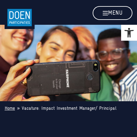
Vacature: Impact Investment Manag
MENU
Toolb
Home
»
Vacature: Impact Investment Manager/ Principal