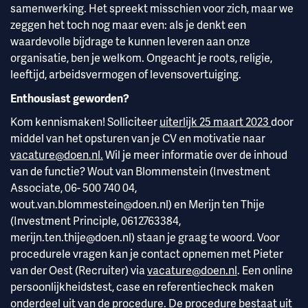
samenwerking. Het spreekt misschien voor zich, maar we
zeggen het toch nog maar even: als je denkt een
waardevolle bijdrage te kunnen leveren aan onze
organisatie, ben je welkom. Ongeacht je roots, religie,
leeftijd, arbeidsvermogen of levensovertuiging.
Enthousiast geworden?
Kom kennismaken! Solliciteer
uiterlijk 25 maart 2023
door
middel van het opsturen van je CV en motivatie naar
vacature@doen.nl
.
Wil je meer informatie over de inhoud
van de functie? Wout van Blommenstein (Investment
Associate, 06- 500 740 04,
wout.van.blommestein@doen.nl
) en Merijn ten Thije
(Investment Principle, 0612763384,
merijn.ten.thije@doen.nl
) staan je graag te woord. Voor
procedurele vragen kan je contact opnemen met Pieter
van der Oest (Recruiter) via
vacature@doen.nl
. Een online
persoonlijkheidstest, case en referentiecheck maken
onderdeel uit van de procedure. De procedure bestaat uit