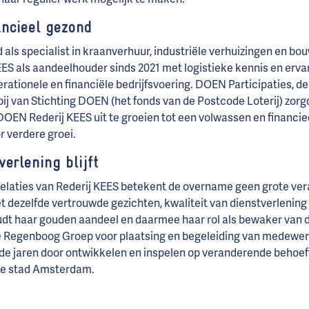
ncieel gezond
 als specialist in kraanverhuur, industriële verhuizingen en bou
S als aandeelhouder sinds 2021 met logistieke kennis en ervar
rationele en financiële bedrijfsvoering. DOEN Participaties, d
 van Stichting DOEN (het fonds van de Postcode Loterij) zorgd
OEN Rederij KEES uit te groeien tot een volwassen en financ
r verdere groei.
erlening blijft
elaties van Rederij KEES betekent de overname geen grote vera
t dezelfde vertrouwde gezichten, kwaliteit van dienstverlening
 haar gouden aandeel en daarmee haar rol als bewaker van d
de Regenboog Groep voor plaatsing en begeleiding van medewe
e jaren door ontwikkelen en inspelen op veranderende behoeft
de stad Amsterdam.
erder uitbouwen