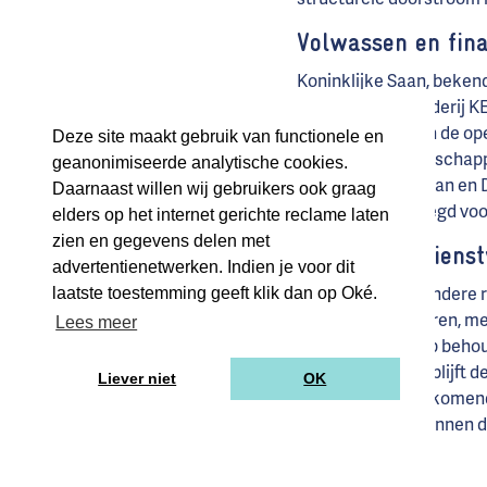
Volwassen en fina
Koninklijke Saan, bekend
ondersteunde Rederij KEE
optimaliseren van de ope
Deze site maakt gebruik van functionele en
investeringsmaatschappij
geanonimiseerde analytische cookies.
Samen hielpen Saan en D
Daarnaast willen wij gebruikers ook graag
en is de basis gelegd voo
elders op het internet gerichte reclame laten
zien en gegevens delen met
Vertrouwde dienstv
advertentienetwerken. Indien je voor dit
laatste toestemming geeft klik dan op Oké.
Voor klanten en andere r
zelfstandig opereren, me
Lees meer
Regenboog Groep behoudt
KEES. Daarnaast blijft 
Liever niet
OK
Saan zal KEES de komend
ontwikkelingen binnen 
KEES wil missie v