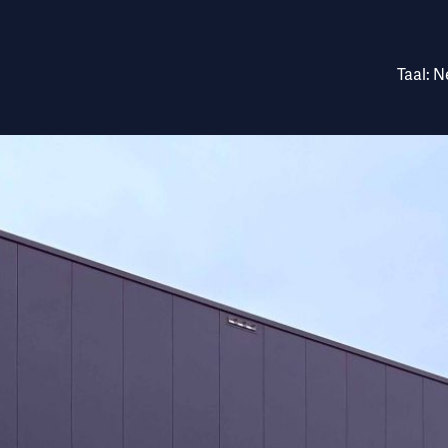
agt haar aandelen in R
Taal:
N