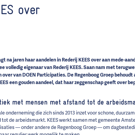
EES over
gt na jaren haar aandelen in Rederij
KEES
over aan mede-aand
e volledig eigenaar van Rederij KEES. Saan nam met terugwe
n over van DOEN Participaties. De Regenboog Groep behoudt a
KEES een gouden aandeel, dat haar zeggenschap geeft over be
tiek met mensen met afstand tot de arbeidsma
ale onderneming die zich sinds 2013 inzet voor schone, duurzam
 tot de arbeidsmarkt. KEES werkt samen met gemeente Amst
isaties — onder andere de Regenboog Groep — om dagbestedi
naar regulier werk mogelijk te maken.