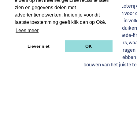
elders op het internet gerichte reclame laten
van de Postcode Loterij 
zien en gegevens delen met
de ondernemer en voor d
advertentienetwerken. Indien je voor dit
Daarnaast zijn we in vol
laatste toestemming geeft klik dan op Oké.
industrie moeten duiken,
Lees meer
consortium van mede-fina
bestaande partners, waar
Liever niet
OK
door actief bij te drage
ondernemers te hebben o
bouwen van het juiste te
café in ons eigen pand a
Wat vind je zo bi
Ondanks dat we veel B2B 
consumentenmerken als
chocolade van de Chocol
retail, winst maken en b
sturen in plaats van dat
transparante en impactvo