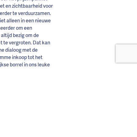
zet en zichtbaarheid voor
verder te verduurzamen.
iet alleen in een nieuwe
steerder om een
altijd bezig om de
t te vergroten. Dat kan
he dialoog met de
imme inkoop tot het
kse borrel in ons leuke
loppen van
nen) en super duurzame
wezig in bijna alle bio-
 naar school kunnen
n voor een volledig
.