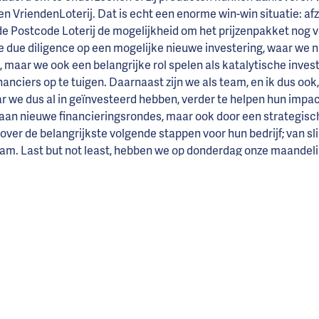
en VriendenLoterij. Dat is echt een enorme win-win situatie: af
e Postcode Loterij de mogelijkheid om het prijzenpakket nog 
le due diligence op een mogelijke nieuwe investering, waar we n
 maar we ook een belangrijke rol spelen als katalytische inve
nciers op te tuigen. Daarnaast zijn we als team, en ik dus ook, 
 we dus al in geïnvesteerd hebben, verder te helpen hun impac
n aan nieuwe financieringsrondes, maar ook door een strategisc
ver de belangrijkste volgende stappen voor hun bedrijf; van sl
am. Last but not least, hebben we op donderdag onze maandelij
an de Beethovenstraat, waar ik altijd graag aansluit.
jzonder aan dit werk?
bedrijven in de portfolio hebben, gaat mijn hart toch sneller k
 Bakers & Bananas (bananenbrood gemaakt van geredde bana
atemakers. Het kan dus wel: en een succesvol merk bouwen, aan
oeren een echt hoge prijs te betalen zodat ze hun kinderen wel
 ze hen moeten inzetten voor het oogsten van cacaobonen. Staa
lle keten is waar we als DOEN op letten bij onze investeringen