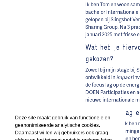
Ik ben Tom en woon same
bachelor Internationale
gelopen bij Slingshot Ve
Sharing Group. Na 3 pra
januari 2025 met frisse 
Wat heb je hierv
gekozen?
Zowel bij mijn stage bij 
ontwikkeld in
impact
inv
de focus lag op de energi
DOEN Participaties en ac
nieuwe internationale m
Hoe ziet je dag e
Deze site maakt gebruik van functionele en
Heel gevarieerd. Ik ben
geanonimiseerde analytische cookies.
liefst 785 onderneming
Daarnaast willen wij gebruikers ook graag
groot aantal van hen be