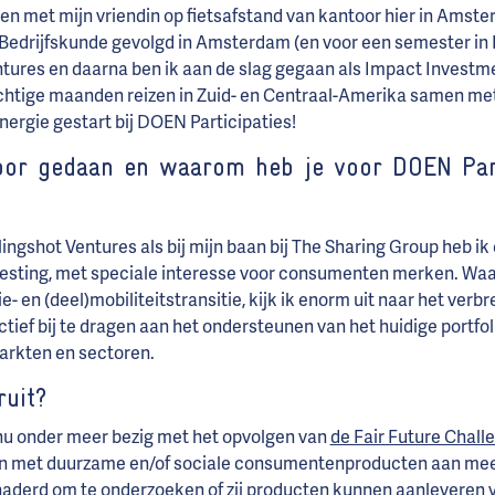
n met mijn vriendin op fietsafstand van kantoor hier in Amste
 Bedrijfskunde gevolgd in Amsterdam (en voor een semester in 
ntures en daarna ben ik aan de slag gegaan als Impact Investme
chtige maanden reizen in Zuid- en Centraal-Amerika samen met m
energie gestart bij DOEN Participaties!
oor gedaan en waarom heb je voor DOEN Part
Slingshot Ventures als bij mijn baan bij The Sharing Group heb ik
esting, met speciale interesse voor consumenten merken. Waar
e- en (deel)mobiliteitstransitie, kijk ik enorm uit naar het verb
tief bij te dragen aan het ondersteunen van het huidige portfol
arkten en sectoren.
ruit?
 nu onder meer bezig met het opvolgen van
de Fair Future Chall
en met duurzame en/of sociale consumentenproducten aan me
naderd om te onderzoeken of zij producten kunnen aanleveren v