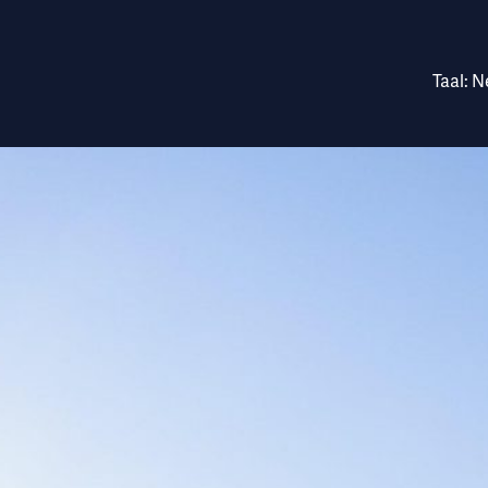
nik, Impact Investment
Taal:
N