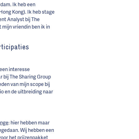
rdam. Ik heb een
Hong Kong). Ik heb stage
nt Analyst bij The
ijn vriendin ben ik in
icipaties
 een interesse
 bij The Sharing Group
reden van mijn scope bij
io en de uitbreiding naar
enge
: hier hebben maar
egedaan. Wij hebben een
oor het prijzenpakket