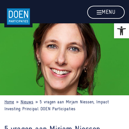
5 vragen aan Mirjam Niessen, Impa
MENU
Toolb
Home
»
Nieuws
»
5 vragen aan Mirjam Niessen, Impact
Investing Principal DOEN Participaties